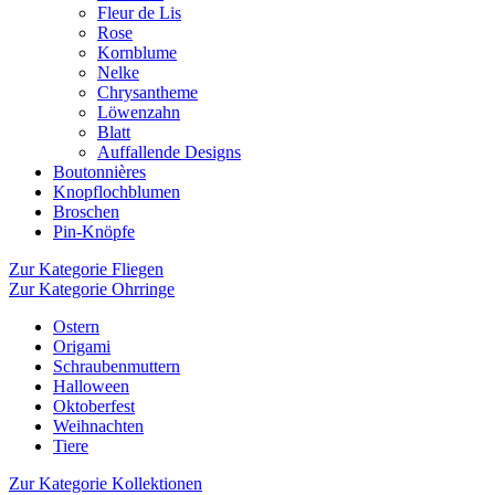
Fleur de Lis
Rose
Kornblume
Nelke
Chrysantheme
Löwenzahn
Blatt
Auffallende Designs
Boutonnières
Knopflochblumen
Broschen
Pin-Knöpfe
Zur Kategorie Fliegen
Zur Kategorie Ohrringe
Ostern
Origami
Schraubenmuttern
Halloween
Oktoberfest
Weihnachten
Tiere
Zur Kategorie Kollektionen