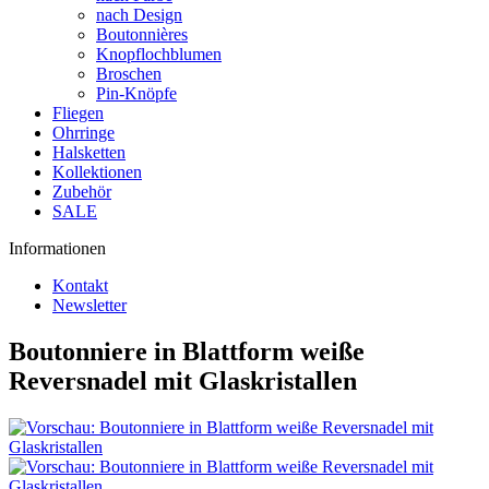
nach Design
Boutonnières
Knopflochblumen
Broschen
Pin-Knöpfe
Fliegen
Ohrringe
Halsketten
Kollektionen
Zubehör
SALE
Informationen
Kontakt
Newsletter
Boutonniere in Blattform weiße
Reversnadel mit Glaskristallen