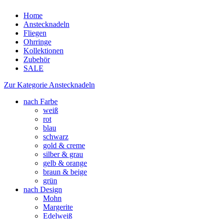
Home
Anstecknadeln
Fliegen
Ohrringe
Kollektionen
Zubehör
SALE
Zur Kategorie Anstecknadeln
nach Farbe
weiß
rot
blau
schwarz
gold & creme
silber & grau
gelb & orange
braun & beige
grün
nach Design
Mohn
Margerite
Edelweiß