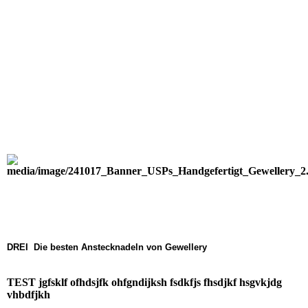
DREI Die besten Anstecknadeln von Gewellery
TEST jgfsklf ofhdsjfk ohfgndijksh fsdkfjs fhsdjkf hsgvkjdg
vhbdfjkh