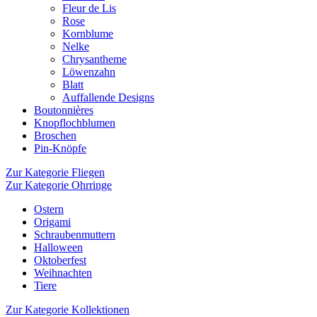
Fleur de Lis
Rose
Kornblume
Nelke
Chrysantheme
Löwenzahn
Blatt
Auffallende Designs
Boutonnières
Knopflochblumen
Broschen
Pin-Knöpfe
Zur Kategorie Fliegen
Zur Kategorie Ohrringe
Ostern
Origami
Schraubenmuttern
Halloween
Oktoberfest
Weihnachten
Tiere
Zur Kategorie Kollektionen