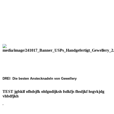
DREI Die besten Anstecknadeln von Gewellery
TEST jgfsklf ofhdsjfk ohfgndijksh fsdkfjs fhsdjkf hsgvkjdg
vhbdfjkh
97