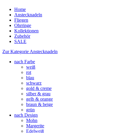
Home
Anstecknadeln
Fliegen
Ohrringe
Kollektionen
Zubehör
SALE
Zur Kategorie Anstecknadeln
nach Farbe
weiß
rot
blau
schwarz
gold & creme
silber & grau
gelb & orange
braun & beige
grün
nach Design
Mohn
Margerite
Edelweiß