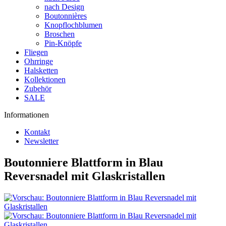
nach Design
Boutonnières
Knopflochblumen
Broschen
Pin-Knöpfe
Fliegen
Ohrringe
Halsketten
Kollektionen
Zubehör
SALE
Informationen
Kontakt
Newsletter
Boutonniere Blattform in Blau
Reversnadel mit Glaskristallen