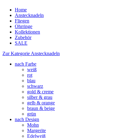
Home
Anstecknadeln
Fliegen
Ohrringe
Kollektionen
Zubehör
SALE
Zur Kategorie Anstecknadeln
nach Farbe
weiß
rot
blau
schwarz
gold & creme
silber & grau
gelb & orange
braun & beige
grün
nach Design
Mohn
Margerite
Edelweiß