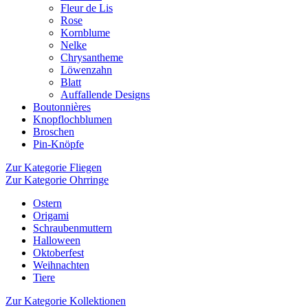
Fleur de Lis
Rose
Kornblume
Nelke
Chrysantheme
Löwenzahn
Blatt
Auffallende Designs
Boutonnières
Knopflochblumen
Broschen
Pin-Knöpfe
Zur Kategorie Fliegen
Zur Kategorie Ohrringe
Ostern
Origami
Schraubenmuttern
Halloween
Oktoberfest
Weihnachten
Tiere
Zur Kategorie Kollektionen