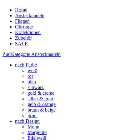
Home
Anstecknadeln
Fliegen
Ohrringe
Kollektionen
Zubehör
SALE
Zur Kategorie Anstecknadeln
nach Farbe
weiß
rot
blau
schwarz
gold & creme
silber & grau
gelb & orange
braun & beige
grün
nach Design
Mohn
Margerite
Edelweiß