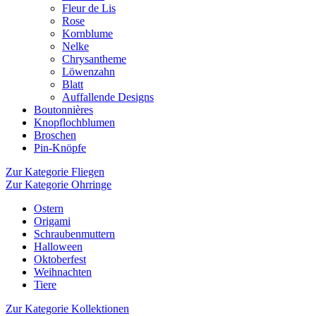
Fleur de Lis
Rose
Kornblume
Nelke
Chrysantheme
Löwenzahn
Blatt
Auffallende Designs
Boutonnières
Knopflochblumen
Broschen
Pin-Knöpfe
Zur Kategorie Fliegen
Zur Kategorie Ohrringe
Ostern
Origami
Schraubenmuttern
Halloween
Oktoberfest
Weihnachten
Tiere
Zur Kategorie Kollektionen