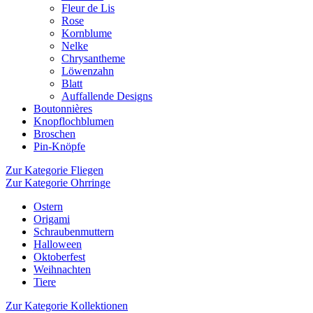
Fleur de Lis
Rose
Kornblume
Nelke
Chrysantheme
Löwenzahn
Blatt
Auffallende Designs
Boutonnières
Knopflochblumen
Broschen
Pin-Knöpfe
Zur Kategorie Fliegen
Zur Kategorie Ohrringe
Ostern
Origami
Schraubenmuttern
Halloween
Oktoberfest
Weihnachten
Tiere
Zur Kategorie Kollektionen