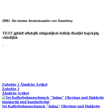
DREI Die besten Anstecknadeln von Gewellery
TEST jgfsklf ofhdsjfk ohfgndijksh fsdkfjs fhsdjkf hsgvkjdg
vhbdfjkh
97
Zubehör
2
Ähnliche Artikel
Zubehör
2
Ähnliche Artikel
Set Kaffeebohnenschmuck "Inima" Ohrringe und Halskette