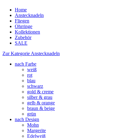
Home
Anstecknadeln
Fliegen
Ohrringe
Kollektionen
Zubehör
SALE
Zur Kategorie Anstecknadeln
nach Farbe
weiß
rot
blau
schwarz
gold & creme
silber & grau
gelb & orange
braun & beige
grün
nach Design
Mohn
Margerite
Edelweiß